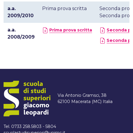
a.a.
Prima prova scritta
Seconda prova
2009/2010
Seconda prova 
a.a.
Prima prova scritta
Seconda pro
2008/2009
Seconda pro
Via Antonio Gramsci, 38
62100 Macerata (MC) Italia
Tel. 0733 258.5803 - 5804
scuolastudisuperiori@unimc.it