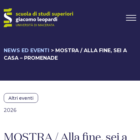
Navigazione pr
Vai al contenuto
NEWS ED EVENTI
>
MOSTRA / ALLA FINE, SEI A
CASA – PROMENADE
Altri eventi
2026
MOSTRA / Alla fine, sei a