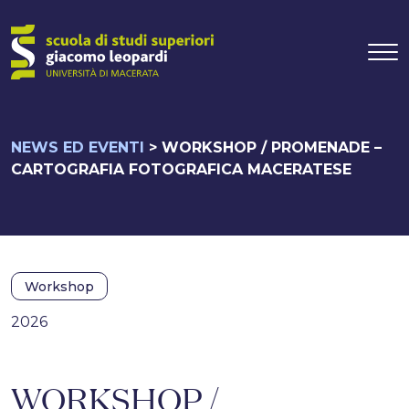
Navigazione pr
Vai al contenuto
NEWS ED EVENTI
>
WORKSHOP / PROMENADE –
CARTOGRAFIA FOTOGRAFICA MACERATESE
Workshop
2026
WORKSHOP /