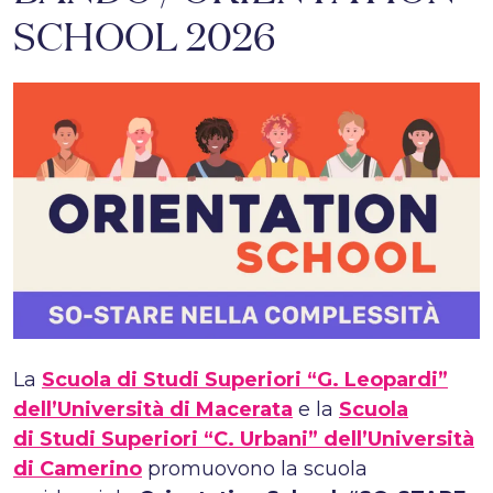
SCHOOL 2026
La
Scuola di Studi Superiori “G. Leopardi”
dell’Università di Macerata
e la
Scuola
di Studi Superiori “C. Urbani” dell’Università
di Camerino
promuovono la scuola