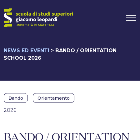
Navigazione pr
Vai al contenuto
NEWS ED EVENTI
>
BANDO / ORIENTATION
SCHOOL 2026
Bando
Orientamento
2026
BANDO / ORIENTATION