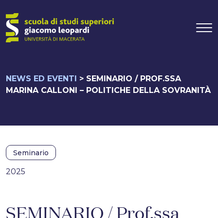
Navigazione pr
Vai al contenuto
NEWS ED EVENTI
>
SEMINARIO / PROF.SSA
MARINA CALLONI – POLITICHE DELLA SOVRANITÀ
Seminario
2025
SEMINARIO / Prof.ssa