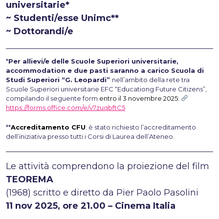
universitarie*
~ Studenti/esse Unimc**
~ Dottorandi/e
*
Per allievi/e delle Scuole Superiori universitarie,
accommodation e due pasti saranno a carico Scuola di
Studi Superiori “G. Leopardi”
nell’ambito della rete tra
Scuole Superiori universitarie EFC “Educationg Future Citizens”,
compilando il seguente form
entro il 3 novembre 2025
:
https://forms.office.com/e/v7zuqbftC5
**
Accreditamento CFU
: è stato richiesto l’accreditamento
dell’iniziativa presso tutti i Corsi di Laurea dell’Ateneo.
Le attività comprendono la proiezione del film
TEOREMA
(1968) scritto e diretto da Pier Paolo Pasolini
11 nov 2025, ore 21.00 – Cinema Italia