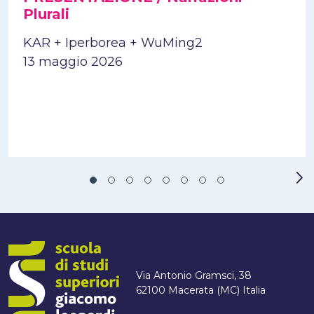
Plurali
KAR + Iperborea + WuMing2
13 maggio 2026
Via Antonio Gramsci, 38
62100 Macerata (MC) Italia