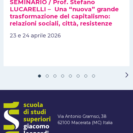
SEMINARIO / Prof. Stefano
LUCARELLI – Una “nuova” grande
trasformazione del capitalismo:
relazioni sociali, città, resistenze
23 e 24 aprile 2026
Via Antonio Gramsci, 38
62100 Macerata (MC) Italia