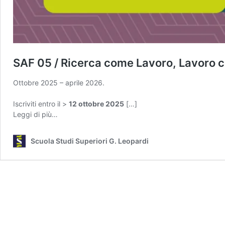
SAF 05 / Ricerca come Lavoro, Lavoro 
Ottobre 2025 – aprile 2026.
Iscriviti entro il >
12 ottobre 2025
[…]
from
Leggi di più…
SAF
05
Scuola Studi Superiori G. Leopardi
/
Ricerca
come
Lavoro,
Lavoro
come
Ricerca