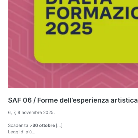
SAF 06 / Forme dell’esperienza artistica
6, 7, 8 novembre 2025.
Scadenza >
30 ottobre
[…]
from
Leggi di più…
SAF